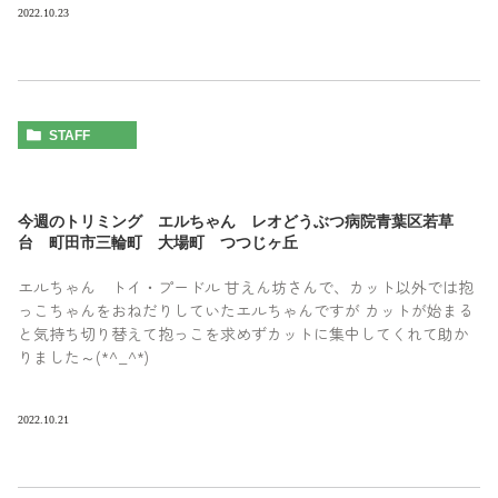
2022.10.23
STAFF
今週のトリミング エルちゃん レオどうぶつ病院青葉区若草
台 町田市三輪町 大場町 つつじヶ丘
エルちゃん トイ・プードル 甘えん坊さんで、カット以外では抱
っこちゃんをおねだりしていたエルちゃんですが カットが始まる
と気持ち切り替えて抱っこを求めずカットに集中してくれて助か
りました～(*^_^*)
2022.10.21