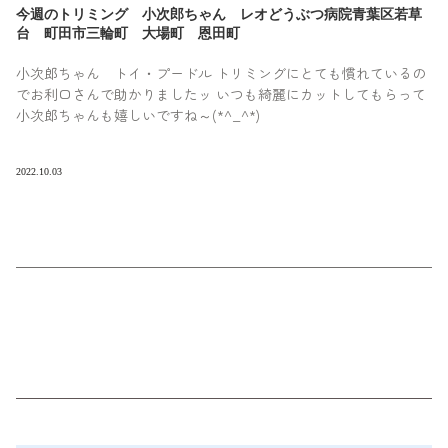
今週のトリミング 小次郎ちゃん レオどうぶつ病院青葉区若草
台 町田市三輪町 大場町 恩田町
小次郎ちゃん トイ・プードル トリミングにとても慣れているの
でお利口さんで助かりましたッ いつも綺麗にカットしてもらって
小次郎ちゃんも嬉しいですね～(*^_^*)
2022.10.03