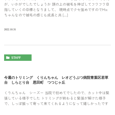
が、いかがでしたでしょうか 頭の上の被毛を伸ばしてフワフワ目
指していくの目標となりまして、 現時点でクセ強めですのでMix
ちゃんなので被毛の感じも成長と共 […]
2022.10.31
STAFF
今週のトリミング くりんちゃん レオどうぶつ病院青葉区若草
台 しらとり台 恩田町 つつじヶ丘
くりんちゃん シーズー 当院で初めてでしたので、カット中は緊
張している様子でした トリミングが終わると緊張が解けた様子
で、しっぽ振って寄って来てくれるようになって嬉しかったです