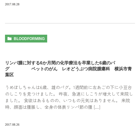
2017.08.28
BLOODFORMING
リンパ腫に対する6か月間の化学療法を卒業した6歳のパ
グ ペットのがん レオどうぶつ病院腫瘍科 横浜市青
葉区
うめぼしちゃんは6歳、雄のパグ。1週間前に左あごの下に小豆台
のしこりを見つけました。 昨夜、急速にしこりが増大して来院し
ました。 食欲はあるものの、いつもの元気はありません。 来院
時、顔面は腫脹し、全身の体表リンパ節の腫 […]
2017.08.26