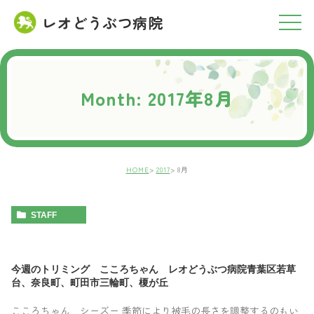
レオどうぶつ病院
RESERVATION
ご予約について
Month: 2017年8月
HOME
2017
8月
STAFF
今週のトリミング こころちゃん レオどうぶつ病院青葉区若草
台、奈良町、町田市三輪町、榎が丘
こころちゃん シーズー 季節により被毛の長さを調整するのもい