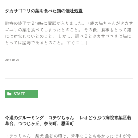
タカサゴユリの葉を食べた猫の催吐処置
診療の終了する19時に電話が入りました。 4歳の猫ちゃんがタカサ
ゴユリの葉を食べてしまったとのこと。 その後、食事もとって猫
には症状もないとのこと。 しかし、調べるとタカサゴユリは猫に
とっては猛毒であるとのこと。 すぐに […]
2017.08.20
STAFF
今週のグルーミング コテツちゃん レオどうぶつ病院青葉区若
草台、つつじヶ丘、奈良町、恩田町
コテツちゃん 柴犬 最初の頃は、苦手なことも多かったですが今