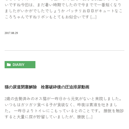
いですね今回は、まだ暑い時期でしたので今までで一番短くなり
ましたがいかがでしたでしょうか パッチリお目目がキュートなこ
ころちゃんですねリボンもとてもお似合いです […]
2017.08.29
DIARIY
猫の尿道閉塞解除 栓塞破砕後の圧迫排尿動画
2歳の去勢済みのオス猫が一昨日から元気がないと来院しました。
いつもはガツガツ食べる子が食欲なく、昨夜は胃液を吐きまし
た。 一昨日よりトイレにこもっているとのことです。 膀胱を触診
すると大量に尿が貯留していましたが、膀胱 […]