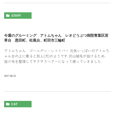
STAFF
今週のグルーミング アトムちゃん レオどうぶつ病院青葉区若
草台 恩田町、松風台、町田市三輪町
アトムちゃん ゴールデン・レトリバー 元気いっぱいのアトムち
ゃん台の上に乗ると別人(犬)のようです 沢山被毛が抜けるため、
抜け毛を整理してサラサラヘアーになって帰っていきました
2017.08.25
CAT