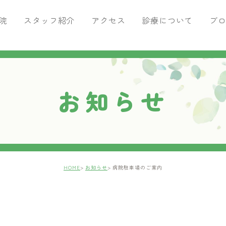
院
スタッフ紹介
アクセス
診療について
ブ
がん専門治療
ブログ
痛みの治療
腫瘍科ブログ
ペットを飼ったら行うこと
お知らせ
トリミングサロン・ペットホテ
HOME
お知らせ
病院駐車場のご案内