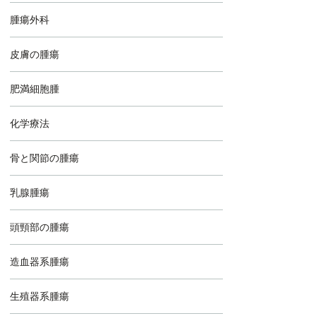
腫瘍外科
皮膚の腫瘍
肥満細胞腫
化学療法
骨と関節の腫瘍
乳腺腫瘍
頭頸部の腫瘍
造血器系腫瘍
生殖器系腫瘍