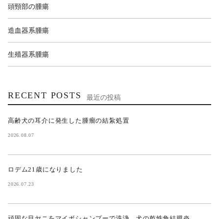
頭頸部の腫瘍
造血器系腫瘍
生殖器系腫瘍
RECENT POSTS
最近の投稿
高齢犬の耳介に発生した腫瘤の結紮処置
2026.08.07
ロデム21歳になりました
2026.07.23
頑固な目ヤニをマイボシャンプーで洗浄 犬の乾性角結膜炎