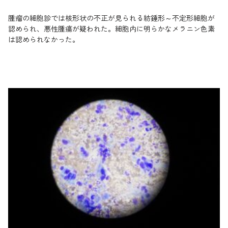
腫瘤の細胞診では核形状の不正が見られる紡錘形～不定形細胞が
認められ、悪性腫瘍が疑われた。細胞内に明らかなメラニン色素
は認められなかった。