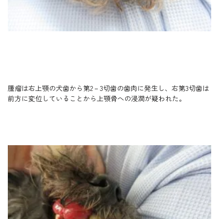
腫瘤は右上顎の犬歯から第2－3切歯の歯肉に発生し、右第3切歯は
前方に変位していることから上顎骨への浸潤が疑われた。