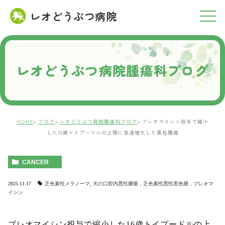
レオどうぶつ病院
RESERVATION
ご予約について
レオどうぶつ病院腫瘍科ブログ
HOME
ブログ
レオどうぶつ病院腫瘍科ブログ
ブレオマイシン投与で縮小
した16歳トイプードルの上顎に急速増大した悪性腫瘍
CANCER
2025.11.17
乏色素性メラノーマ
,
犬の口腔内悪性腫瘍，乏色素性悪性黒色腫，ブレオマ
イシン
ブレオマイシン投与で縮小した16歳トイプードルの上