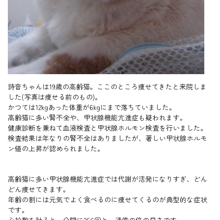
詩音ちゃんは19歳の高齢猫。ここのところ痩せてきたと来院しま
した(写真は痩せる前のもの)。
かつては12kgあった体重が6kgにまで落ちていました。
高齢猫に多い腎不全や、甲状腺機能亢進症も疑われます。
健康診断を兼ねて血液検査と甲状腺ホルモン検査を行いました。
検査結果は年なりの腎不全はありましたが、著しい甲状腺ホルモ
ン値の上昇が認められました。
高齢猫に多い甲状腺機能亢進症では代謝が活発になりすぎ、どん
どん痩せてきます。
年齢の割には元気でよく食べるのに痩せてくるのが典型的な症状
です。