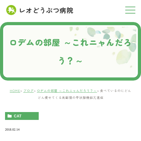
レオどうぶつ病院
RESERVATION
ご予約について
ロデムの部屋 ～これニャんだろ
う？～
HOME
ブログ
ロデムの部屋 ～これニャんだろう？～
食べているのにどん
どん痩せてくる高齢猫の甲状腺機能亢進症
CAT
2018.02.14