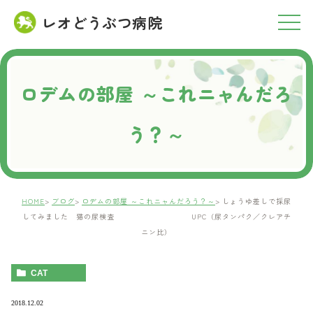
レオどうぶつ病院
RESERVATION
ご予約について
ロデムの部屋 ～これニャんだろ
う？～
HOME
ブログ
ロデムの部屋 ～これニャんだろう？～
しょうゆ差しで採尿
してみました 猫の尿検査 UPC（尿タンパク／クレアチ
ニン比）
CAT
2018.12.02