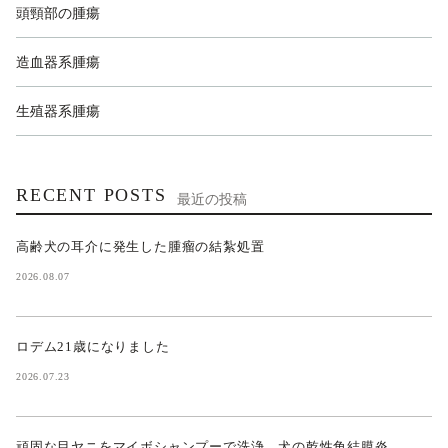
頭頸部の腫瘍
造血器系腫瘍
生殖器系腫瘍
RECENT POSTS
最近の投稿
高齢犬の耳介に発生した腫瘤の結紮処置
2026.08.07
ロデム21歳になりました
2026.07.23
頑固な目ヤニをマイボシャンプーで洗浄 犬の乾性角結膜炎