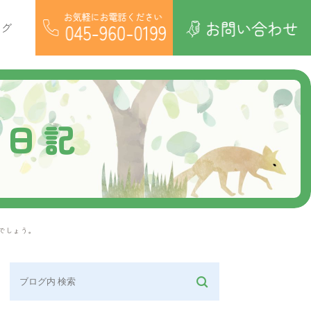
ログ
療日記
ル
でしょう。