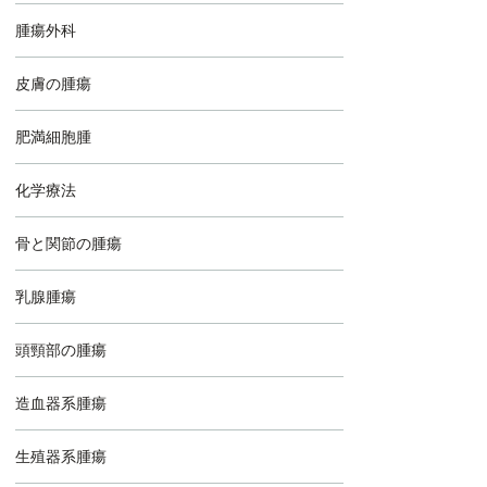
腫瘍外科
皮膚の腫瘍
肥満細胞腫
化学療法
骨と関節の腫瘍
乳腺腫瘍
頭頸部の腫瘍
造血器系腫瘍
生殖器系腫瘍