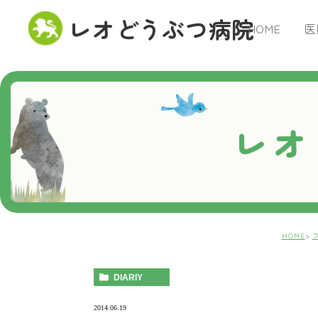
レオどうぶつ病院
HOME
医
レオ
HOME
DIARIY
2014.06.19