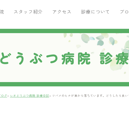
院
スタッフ紹介
アクセス
診療について
ブ
がん専門治療
ブログ
痛みの治療
腫瘍科ブログ
ペットを飼ったら行うこと
どうぶつ病院 診
トリミングサロン・ペットホテ
ブログ
レオどうぶつ病院 診療日記
ツバメのヒナが巣から落ちています。どうしたら良い