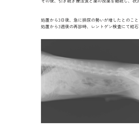
その後、引き続き療法食と薬の投薬を継続し、状
処置から3日後、急に排尿の勢いが増したとのこ
処置から3週後の再診時、レントゲン検査にて結