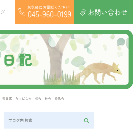
ログ
療日記
ル
 青葉区 たちばな台 桜台 桂台 松風台