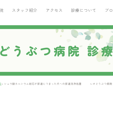
院
スタッフ紹介
アクセス
診療について
ブ
がん専門治療
ブログ
痛みの治療
腫瘍科ブログ
ペットを飼ったら行うこと
どうぶつ病院 診
トリミングサロン・ペットホテ
記
シュウ酸カルシウム結石が尿道につまった犬への尿道洗浄処置 レオどうぶつ病院