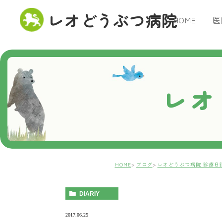
レオどうぶつ病院
HOME
医
レオ
HOME
ブログ
レオどうぶつ病院 診療日
DIARIY
2017.06.25