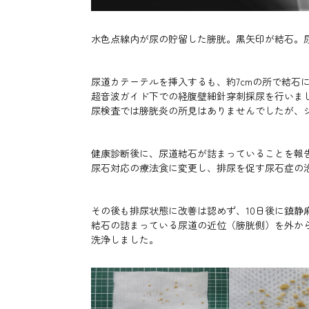
水色点線内が尿の貯留した膀胱。黒矢印が結石。
尿道カテーテルを挿入するも、約7cmの所で結石
超音波ガイド下での経腹壁細針穿刺採尿を行いま
尿検査では膀胱炎の所見はありませんでしたが、
健康診断後に、尿道結石が詰まっていることを報
尿石対応の療法食に変更し、排尿を促す尿石症の
その後も排尿状態に改善は認めず、10日後に鎮静
結石の詰まっている尿道の近位（膀胱側）を外か
洗浄しました。