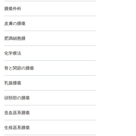
腫瘍外科
皮膚の腫瘍
肥満細胞腫
化学療法
骨と関節の腫瘍
乳腺腫瘍
頭頸部の腫瘍
造血器系腫瘍
生殖器系腫瘍