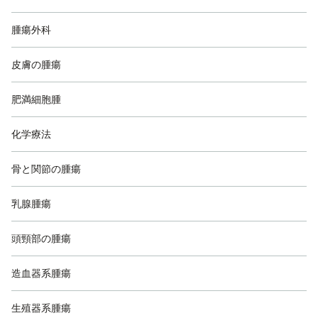
腫瘍外科
皮膚の腫瘍
肥満細胞腫
化学療法
骨と関節の腫瘍
乳腺腫瘍
頭頸部の腫瘍
造血器系腫瘍
生殖器系腫瘍