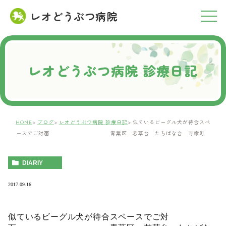
レオどうぶつ病院
RESERVATION
ご予約について
レオどうぶつ病院 診療日記
HOME
ブログ
レオどうぶつ病院 診療日記
似ているビーグル犬が待合スペ
ースでご対面 青葉区 若草台 たちばな台 寺家町
DIARIY
2017.09.16
似ているビーグル犬が待合スペースでご対