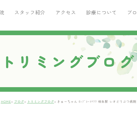
院
スタッフ紹介
アクセス
診療について
ブ
がん専門治療
ブログ
痛みの治療
腫瘍科ブログ
ペットを飼ったら行うこと
トリミングブログ
トリミングサロン・ペットホテ
HOME
ブログ
トリミングブログ
きゅーちゃん ﾛﾝｸﾞｺｰﾄﾁﾜﾜ 柿生駅 レオどうぶつ病院