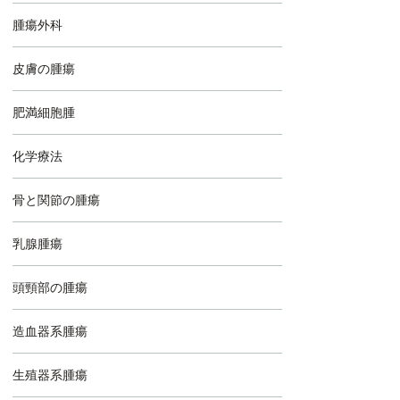
腫瘍外科
皮膚の腫瘍
肥満細胞腫
化学療法
骨と関節の腫瘍
乳腺腫瘍
頭頸部の腫瘍
造血器系腫瘍
生殖器系腫瘍