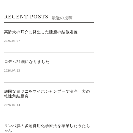
RECENT POSTS
最近の投稿
高齢犬の耳介に発生した腫瘤の結紮処置
2026.08.07
ロデム21歳になりました
2026.07.23
頑固な目ヤニをマイボシャンプーで洗浄 犬の
乾性角結膜炎
2026.07.14
リンパ腫の多剤併用化学療法を卒業したうたち
ゃん