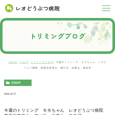
レオどうぶつ病院
RESERVATION
ご予約について
トリミングブログ
HOME
ブログ
トリミングブログ
今週のトリミング モモちゃん レオど
うぶつ病院 青葉区若草台 榎が丘、松風台、奈良町
STAFF
2016.10.27
今週のトリミング モモちゃん レオどうぶつ病院