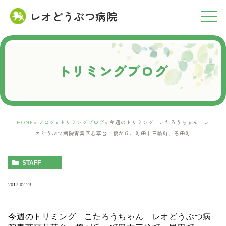
レオどうぶつ病院
RESERVATION
ご予約について
トリミングブログ
HOME
ブログ
トリミングブログ
今週のトリミング こたろうちゃん レ
オどうぶつ病院青葉区若草台 榎が丘、町田市三輪町、恩田町
STAFF
2017.02.23
今週のトリミング こたろうちゃん レオどうぶつ病