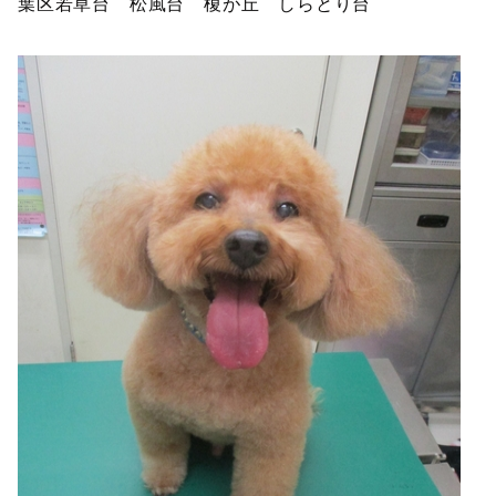
葉区若草台 松風台 榎が丘 しらとり台