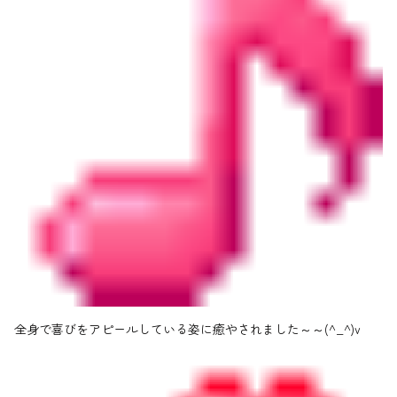
全身で喜びをアピールしている姿に癒やされました～～(^_^)v