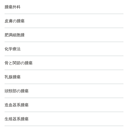
腫瘍外科
皮膚の腫瘍
肥満細胞腫
化学療法
骨と関節の腫瘍
乳腺腫瘍
頭頸部の腫瘍
造血器系腫瘍
生殖器系腫瘍