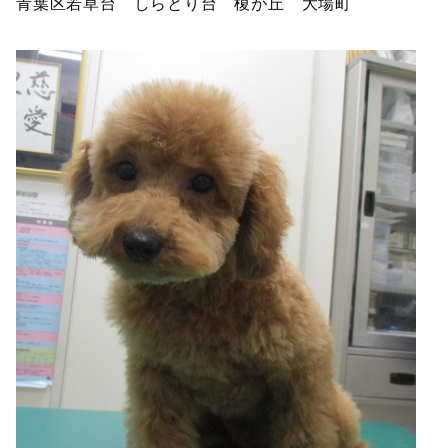
青葉区若草台 しらとり台 榎が丘 大場町