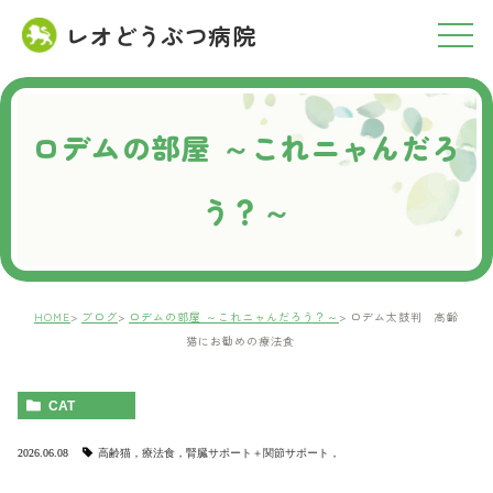
レオどうぶつ病院
RESERVATION
ご予約について
ロデムの部屋 ～これニャんだろ
う？～
HOME
ブログ
ロデムの部屋 ～これニャんだろう？～
ロデム太鼓判 高齢
猫にお勧めの療法食
CAT
2026.06.08
高齢猫，療法食，腎臓サポート＋関節サポート，