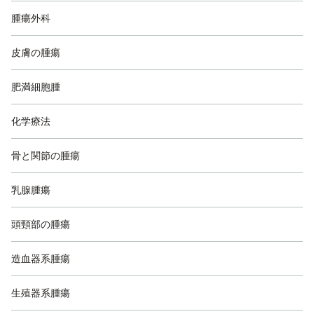
腫瘍外科
皮膚の腫瘍
肥満細胞腫
化学療法
骨と関節の腫瘍
乳腺腫瘍
頭頸部の腫瘍
造血器系腫瘍
生殖器系腫瘍