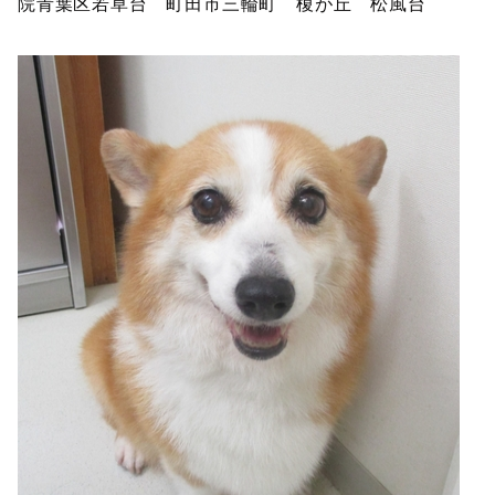
院青葉区若草台 町田市三輪町 榎が丘 松風台