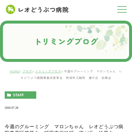
レオどうぶつ病院
RESERVATION
ご予約について
トリミングブログ
HOME
ブログ
トリミングブログ
今週のグルーミング マロンちゃん レ
オどうぶつ病院青葉区若草台 町田市三輪町 榎が丘 松風台
STAFF
2020.07.28
今週のグルーミング マロンちゃん レオどうぶつ病