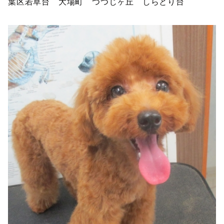
葉区若草台 大場町 つつじヶ丘 しらとり台