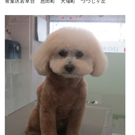
青葉区若草台 恩田町 大場町 つつじヶ丘