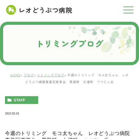
レオどうぶつ病院
RESERVATION
ご予約について
トリミングブログ
HOME
ブログ
トリミングブログ
今週のトリミング モコ太ちゃん レオ
どうぶつ病院青葉区若草台 恩田町 大場町 つつじヶ丘
STAFF
2023.05.01
今週のトリミング モコ太ちゃん レオどうぶつ病院