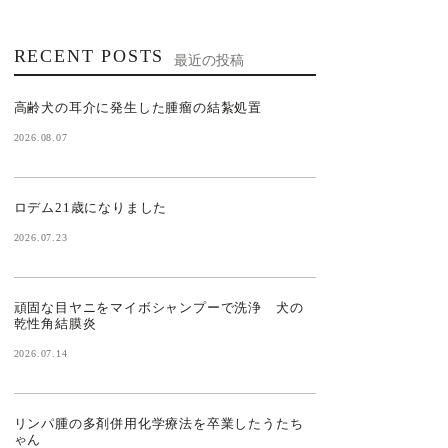
RECENT POSTS
最近の投稿
高齢犬の耳介に発生した腫瘤の結紮処置
2026.08.07
ロデム21歳になりました
2026.07.23
頑固な目ヤニをマイボシャンプーで洗浄 犬の
乾性角結膜炎
2026.07.14
リンパ腫の多剤併用化学療法を卒業したうたち
ゃん