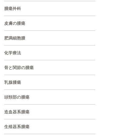
腫瘍外科
皮膚の腫瘍
肥満細胞腫
化学療法
骨と関節の腫瘍
乳腺腫瘍
頭頸部の腫瘍
造血器系腫瘍
生殖器系腫瘍