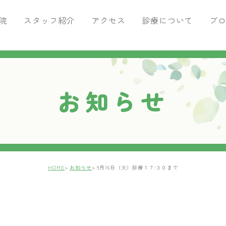
院
スタッフ紹介
アクセス
診療について
ブ
がん専門治療
ブログ
痛みの治療
腫瘍科ブログ
ペットを飼ったら行うこと
お知らせ
トリミングサロン・ペットホテ
HOME
お知らせ
9月16日（火）診療１７:３０まで